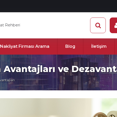
yat Rehberi
e Nakliyat Firması Arama
Blog
İletişim
 Avantajları ve Dezavanta
antajları