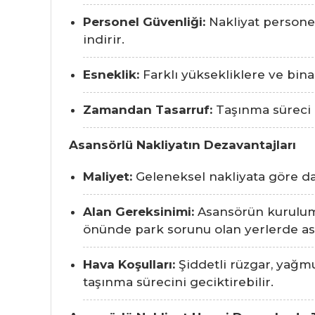
Personel Güvenliği:
Nakliyat personel
indirir.
Esneklik:
Farklı yüksekliklere ve bin
Zamandan Tasarruf:
Taşınma süreci h
Asansörlü Nakliyatın Dezavantajları
Maliyet:
Geleneksel nakliyata göre dah
Alan Gereksinimi:
Asansörün kurulumu
önünde park sorunu olan yerlerde asan
Hava Koşulları:
Şiddetli rüzgar, yağmu
taşınma sürecini geciktirebilir.