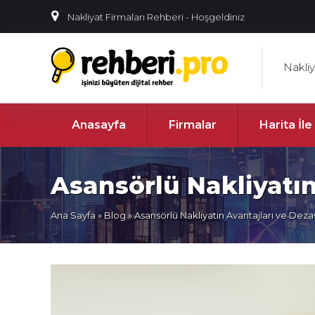
Nakliyat Firmaları Rehberi - Hoşgeldiniz
Nakli
Anasayfa
Firmalar
Harita İl
Asansörlü Nakliyatın
Ana Sayfa
»
Blog
» Asansörlü Nakliyatın Avantajları ve Dezav