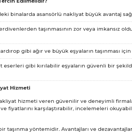
ercih Edilmelidir?
deki binalarda asansörlü nakliyat büyük avantaj sağ
erdivenlerden taşınmasının zor veya imkansız old
ardırop gibi ağır ve büyük eşyaların taşınması için
 eserleri gibi kırılabilir eşyaların güvenli bir şeki
iyat Hizmeti
nakliyat hizmeti veren güvenilir ve deneyimli firma
ve fiyatlarını karşılaştırabilir, incelemeleri okuyab
bir taşınma yöntemidir. Avantajları ve dezavantajl