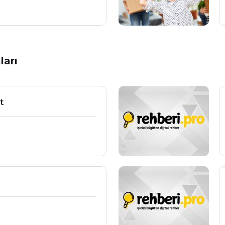
ları
t